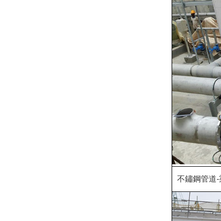
不鏽鋼管道-