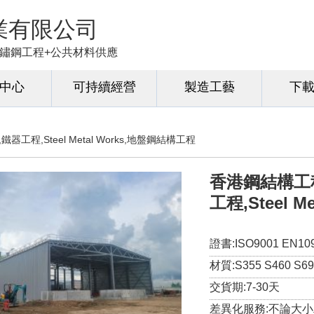
業有限公司
+不鏽鋼工程+公共材料供應
中心
可持續經營
製造工藝
下
ks,鐵器工程,Steel Metal Works,地盤鋼結構工程
香港鋼結構工程,S
工程,Steel 
證書:ISO9001 EN109
材質:S355 S460 S69
交貨期:7-30天
差異化服務:不論大