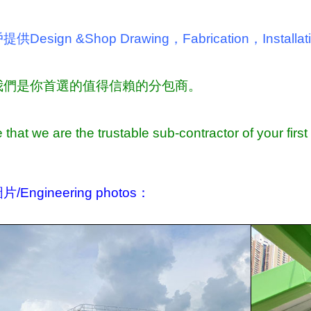
esign &Shop Drawing，Fabrication，Installat
我們是你首選的值得信賴的分包商。
that we are the trustable sub-contractor of your firs
Engineering photos：