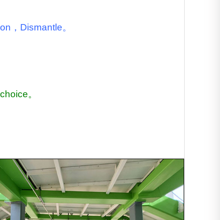
ion，Dismantle。
t choice。