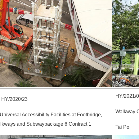
HY/2021/09
. HY/2020/23
Walkway C
Universal Accessibility Facilities at Footbridge,
lkways and Subwaypackage 6 Contract 1
Tai Po