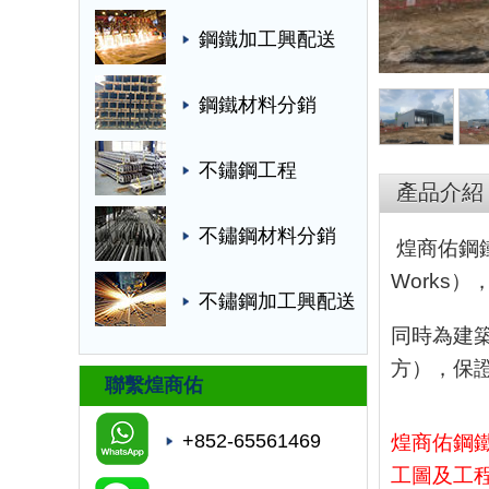
鋼鐵加工興配送
鋼鐵材料分銷
不鏽鋼工程
產品介紹
不鏽鋼材料分銷
煌商佑鋼鐵承
Works），
不鏽鋼加工興配送
同時為建築
方），保
聯繫煌商佑
+852-65561469
煌商佑鋼
工圖及工程