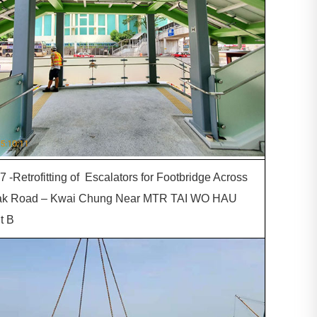
 -Retrofitting of Escalators for Footbridge Across
ak Road – Kwai Chung Near MTR TAI WO HAU
t B