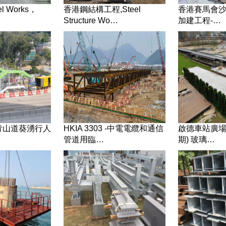
eel Works，
香港鋼結構工程,Steel
香港賽馬會
Structure Wo…
加建工程-…
7-青山道葵湧行人
HKIA 3303 -中電電纜和通信
啟德車站廣場
管道用臨…
期) 玻璃…