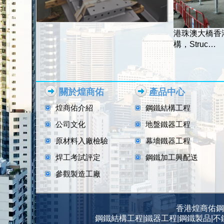
港珠澳大橋香
構，Struc…
關於煌商佑
產品中心
煌商佑介紹
鋼鐵結構工程
公司文化
地盤鐵器工程
原材料入廠檢驗
幕墻鐵器工程
焊工考試評定
鋼鐵加工興配送
參觀製造工廠
香港煌商佑鋼鐵實業
鋼鐵結構工程|鐵器工程|鋼鐵製品|