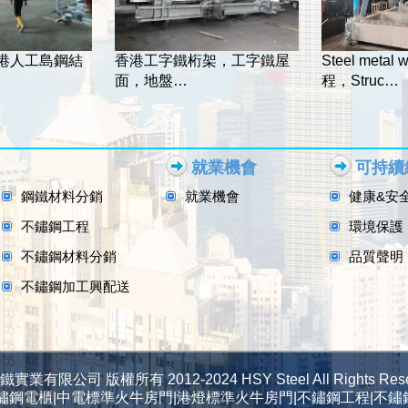
港人工島鋼結
香港工字鐵桁架，工字鐵屋
Steel metal
面，地盤…
程，Struc…
就業機會
可持續
鋼鐵材料分銷
就業機會
健康&安
不鏽鋼工程
環境保護
不鏽鋼材料分銷
品質聲明
不鏽鋼加工興配送
有限公司 版權所有 2012-2024 HSY Steel All Rights Reser
不鏽鋼電櫃|中電標準火牛房門|港燈標準火牛房門|不鏽鋼工程|不鏽