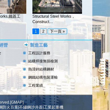
 works,鐵器工
Structural Steel Works，
Construct…
1
2
下一頁 »
經營
製造工藝
全
工程設計服務
結構焊接無損檢測
熱浸鋅結構鋼材
鋼鐵結構包裝運輸
工程業績
ved.[
GMAP
]
鋼防火百葉|不鏽鋼沙井蓋|工業起重機