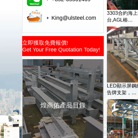
3303合約海
King@ulsteel.com
台,AGL樁…
立即獲取免費報價!
Get Your Free Quotation Today!
LED顯示屏
告牌支架，…
煌商佑產品目錄