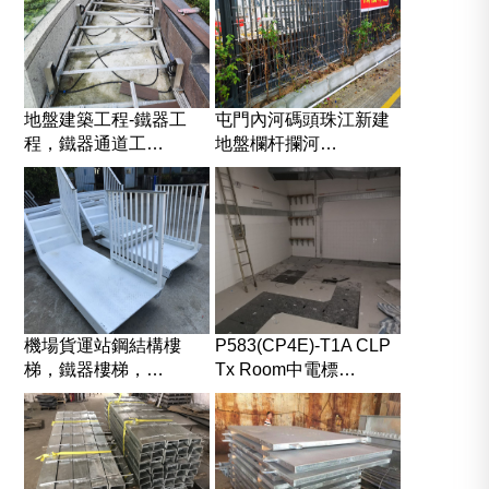
地盤建築工程-鐵器工
屯門內河碼頭珠江新建
程，鐵器通道工…
地盤欄杆攔河…
機場貨運站鋼結構樓
P583(CP4E)-T1A CLP
梯，鐵器樓梯，…
Tx Room中電標…