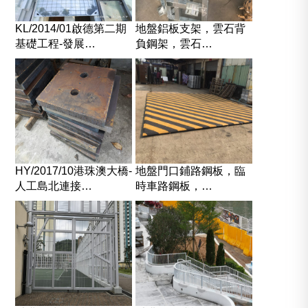
KL/2014/01啟德第二期
地盤鋁板支架，雲石背
基礎工程-發展…
負鋼架，雲石…
HY/2017/10港珠澳大橋-
地盤門口鋪路鋼板，臨
人工島北連接…
時車路鋼板，…