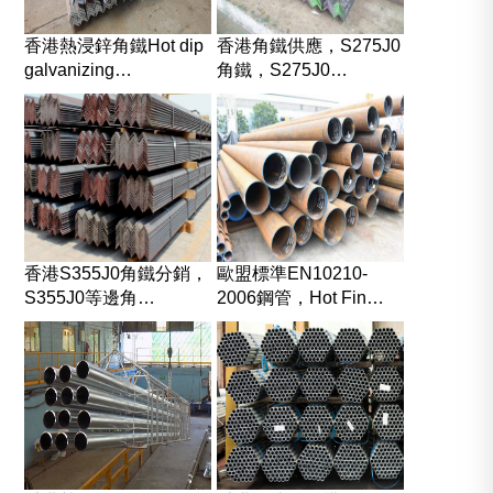
香港熱浸鋅角鐵Hot dip
香港角鐵供應，S275J0
galvanizing…
角鐵，S275J0…
香港S355J0角鐵分銷，
歐盟標準EN10210-
S355J0等邊角…
2006鋼管，Hot Fin…