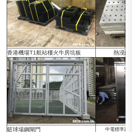
及
0
5
加
0
J
工
1
2
，
O
H
價
H
/
格
A
S
公
S
3
道
香港機場T1航站樓火牛房坑板
熱浸鋅鋼板S
1
5
8
5
0
J
0
0
1
H
/
S
3
5
5
籃球場鋼閘門
中電標準室外
J