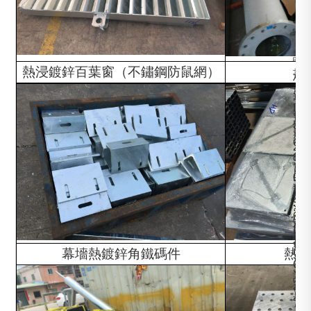
應
證
熱浸鍍鋅百葉窗（不鏽鋼防鼠網）
書
材
:
質
交
I
:
貨
差
S
S
期
異
O
2
:
化
9
7
7
服
0
5
-
務
0
J
3
:
1
0
0
小
I
H
天
批
S
/
幕墻熱鍍鋅角鐵碼件
熱浸
量
O
S
訂
1
2
單
4
7