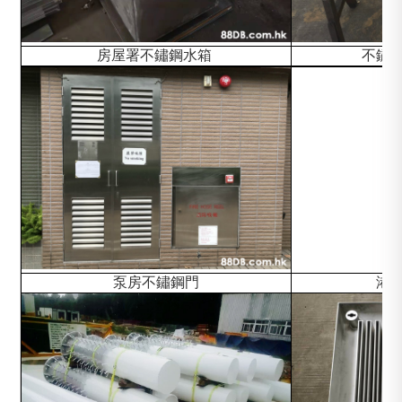
房屋署不鏽鋼水箱
不鏽
泵房不鏽鋼門
港