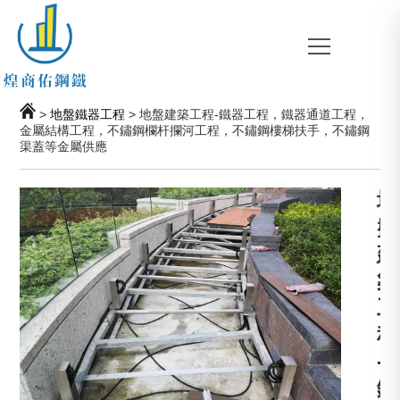
>
地盤鐵器工程
> 地盤建築工程-鐵器工程，鐵器通道工程，
金屬結構工程，不鏽鋼欄杆攔河工程，不鏽鋼樓梯扶手，不鏽鋼
渠蓋等金屬供應
地
盤
建
築
工
程
-
鐵