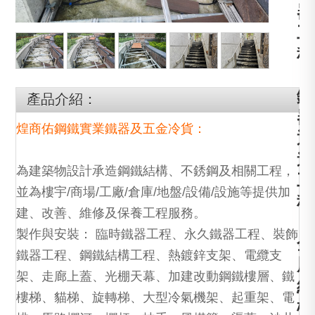
器
工
程
，
鐵
產品介紹：
器
煌商佑鋼鐵實業鐵器及五金冷貨：
通
道
為建築物設計承造鋼鐵結構、不銹鋼及相關工程，
工
並為樓宇/商場/工廠/倉庫/地盤/設備/設施等提供加
程
建、改善、維修及保養工程服務。
，
製作與安裝： 臨時鐵器工程、永久鐵器工程、裝飾
金
鐵器工程、鋼鐵結構工程、熱鍍鋅支架、電纜支
屬
架、走廊上蓋、光棚天幕、加建改動鋼鐵樓層、鐵
結
樓梯、貓梯、旋轉梯、大型冷氣機架、起重架、電
構