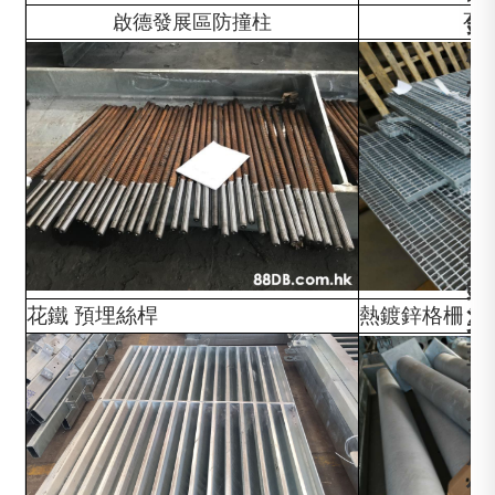
鋼
啟德發展區防撞柱
不
樓
梯
扶
手
，
不
鏽
鋼
花鐵 預埋絲桿
熱鍍鋅格柵（
渠
蓋
等
金
屬
供