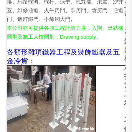
排、馬路欄河、欄杆、扶手、風煤籠、渠蓋、沙井
工
蓋、維修通道、火牛房門、掣房門、倉房門、通道
程
门、鍍鋅鐵門、不鏽鋼大門。
，
本公司亦可提供各項工程計算力度，入則、出結構
不
圖則及施工大樓圖則，Drawing supply。
鏽
鋼
各類形雜項鐵器工程及裝飾鐵器及五
欄
金冷貨：
杆
攔
河
工
程
，
不
鏽