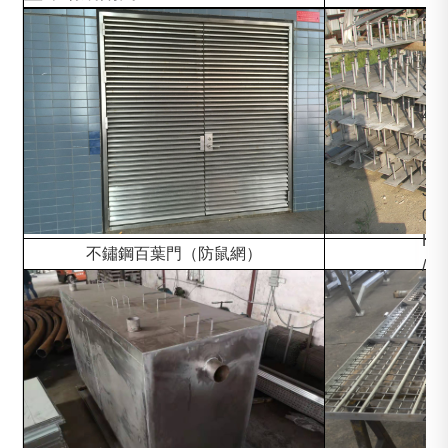
2
H
/
S
4
5
0
J
0
H
不鏽鋼百葉門（防鼠網）
不
/
S
4
5
0
J
2
H