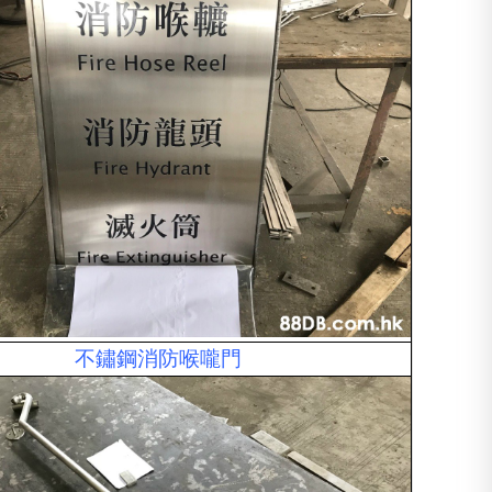
不鏽鋼消防喉嚨門