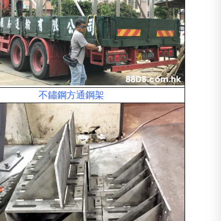
不鏽鋼方通鋼架