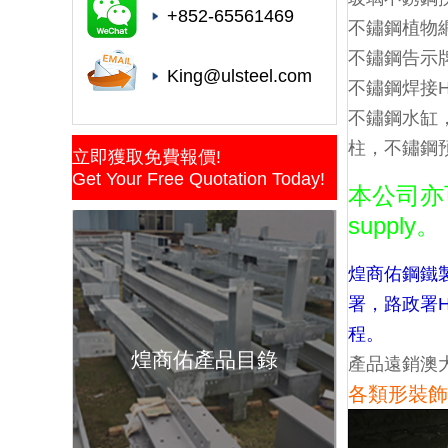
+852-65561469
不鏽鋼植物網
不鏽鋼告示
King@ulsteel.com
不鏽鋼焊接
不鏽鋼水缸
柱，不鏽鋼
立即獲取免費報價!
Get Your Free Quotation Today!
本公司亦
supply。
煌商佑鋼鐵
署，路政署H
程。
煌商佑產品目錄
產品遠銷澳
各類形裝飾