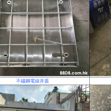
不鏽鋼電線井蓋