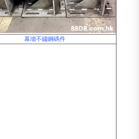
幕墻不鏽鋼碼件