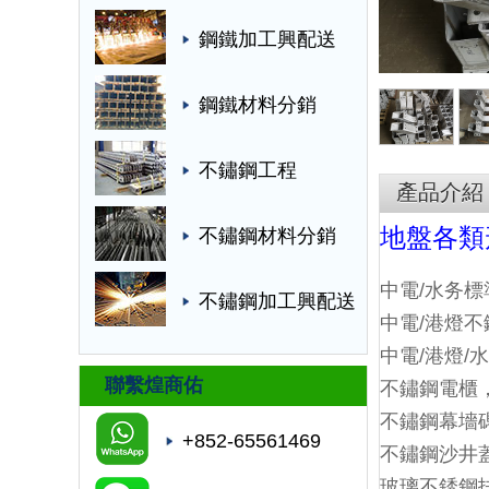
鋼鐵加工興配送
鋼鐵材料分銷
不鏽鋼工程
產品介紹
地盤各類
不鏽鋼材料分銷
中電/水务
不鏽鋼加工興配送
中電/港燈
中電/港燈
聯繫煌商佑
不鏽鋼電櫃，
不鏽鋼幕墻
+852-65561469
不鏽鋼沙井
玻璃不銹鋼