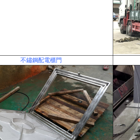
不鏽鋼配電櫃門