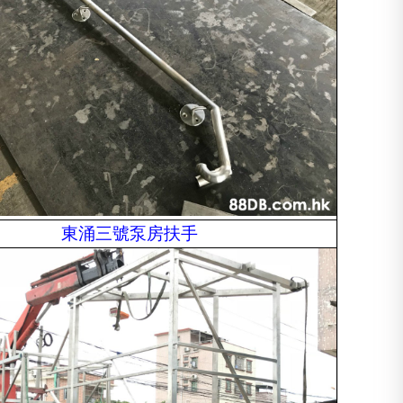
東涌三號泵房扶手