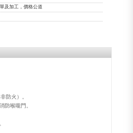
訂單及加工，價格公道
與非防火）。
及消防喉嚨門。
。