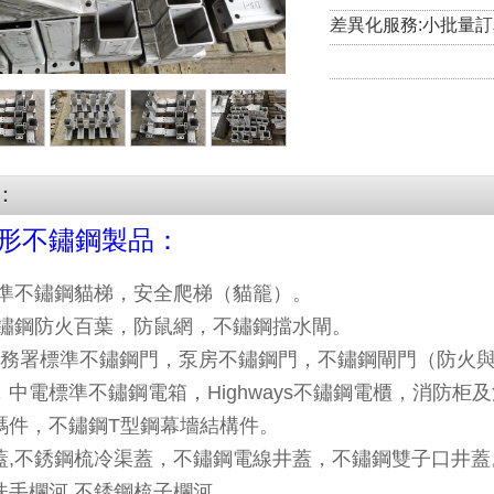
差異化服務:小批量
：
形不鏽鋼製品：
標準不鏽鋼貓梯，安全爬梯（貓籠）。
不鏽鋼防火百葉，防鼠網，不鏽鋼擋水閘。
/水務署標準不鏽鋼門，泵房不鏽鋼門，不鏽鋼閘門（防火
中電標準不鏽鋼電箱，Highways不鏽鋼電櫃，消防柜
碼件，不鏽鋼T型鋼幕墻結構件。
蓋,不銹鋼梳冷渠蓋，不鏽鋼電線井蓋，不鏽鋼雙子口井蓋
扶手欄河,不銹鋼梳子欄河。