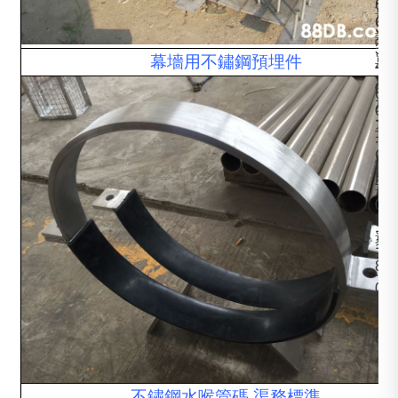
6
量
O
S
訂
1
3
幕墻用不鏽鋼預埋件
單
4
1
及
0
6
加
0
1
工
1
.
，
O
4
價
H
4
格
A
0
公
S
1
道
1
1
8
.
0
4
0
4
1
0
4
不鏽鋼水喉管碼 渠務標準