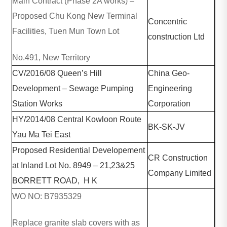
Main Contract (Phase 2A works) –
Proposed Chu Kong New Terminal
Concentric
Facilities, Tuen Mun Town Lot
construction Ltd
No.491, New Territory
CV/2016/08 Queen’s Hill
China Geo-
Development – Sewage Pumping
Engineering
Station Works
Corporation
HY/2014/08 Central Kowloon Route
BK-SK-JV
Yau Ma Tei East
Proposed Residential Developement
CR Construction
at Inland Lot No. 8949 – 21,23&25
Company Limited
BORRETT ROAD, H K
WO NO: B7935329
Replace granite slab covers with as