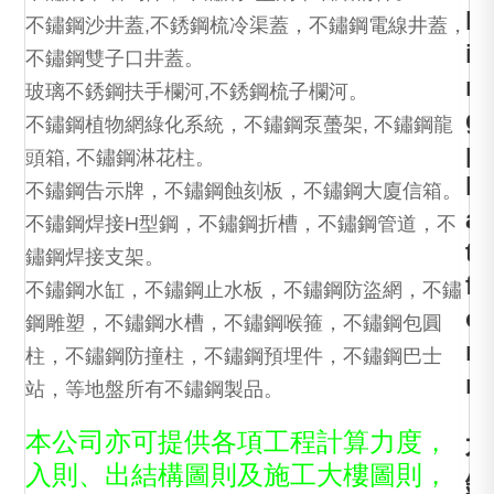
k
不鏽鋼沙井蓋,不銹鋼梳冷渠蓋，不鏽鋼電線井蓋，
i
不鏽鋼雙子口井蓋。
n
玻璃不銹鋼扶手欄河,不銹鋼梳子欄河。
g
不鏽鋼植物網綠化系統，不鏽鋼泵蠆架, 不鏽鋼龍
p
頭箱, 不鏽鋼淋花柱。
l
不鏽鋼告示牌，不鏽鋼蝕刻板，不鏽鋼大廈信箱。
a
不鏽鋼焊接H型鋼，不鏽鋼折槽，不鏽鋼管道，不
t
鏽鋼焊接支架。
f
不鏽鋼水缸，不鏽鋼止水板，不鏽鋼防盜網，不鏽
o
鋼雕塑，不鏽鋼水槽，不鏽鋼喉箍，不鏽鋼包圓
r
柱，不鏽鋼防撞柱，不鏽鋼預埋件，不鏽鋼巴士
m
站，等地盤所有不鏽鋼製品。
，
本公司亦可提供各項工程計算力度，
不
入則、出結構圖則及施工大樓圖則，
鏽