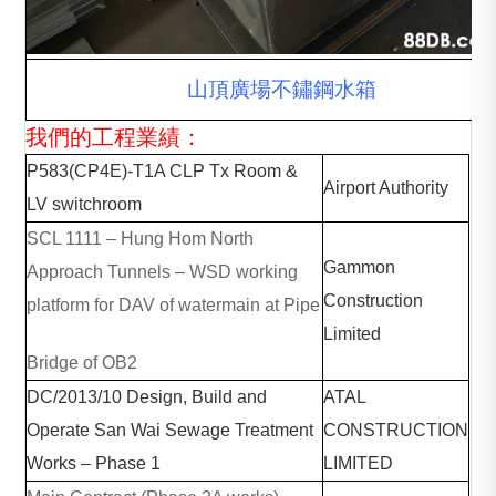
山頂廣場不鏽鋼水箱
我們的工程業績：
P583(CP4E)-T1A CLP Tx Room &
Airport Authority
LV switchroom
SCL 1111 – Hung Hom North
Gammon
Approach Tunnels – WSD working
Construction
platform for DAV of watermain at Pipe
Limited
Bridge of OB2
DC/2013/10 Design, Build and
ATAL
Operate San Wai Sewage Treatment
CONSTRUCTION
Works – Phase 1
LIMITED