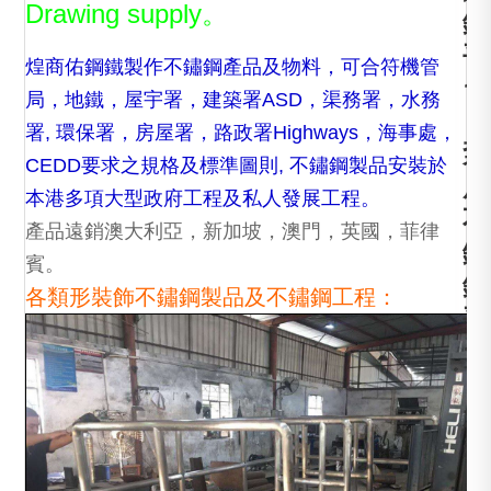
Drawing supply。
鋼
平
煌商佑鋼鐵製作不鏽鋼產品及物料，可合符機管
台
局，地鐵，屋宇署，建築署ASD，渠務署，水務
，
署, 環保署，房屋署，路政署Highways，海事處，
泵
CEDD要求之規格及標準圖則, 不鏽鋼製品安裝於
房
本港多項大型政府工程及私人發展工程。
不
產品遠銷澳大利亞，新加坡，澳門，英國，菲律
鏽
賓。
鋼
各類形裝飾不鏽鋼製品及不鏽鋼工程：
平
台
，
水
務
署