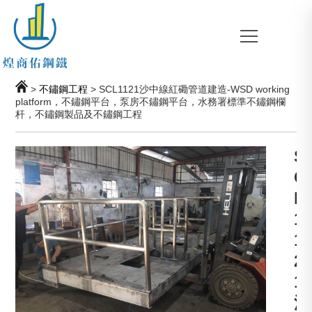
>
不鏽鋼工程
> SCL1121沙中線紅磡管道建造-WSD working
platform，不鏽鋼平台，泵房不鏽鋼平台，水務署標準不鏽鋼欄
杆，不鏽鋼製品及不鏽鋼工程
S
C
L
1
1
2
1
沙