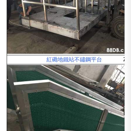
標
準
不
鏽
鋼
欄
杆
紅磡地鐵站不鏽鋼平台
，
不
鏽
鋼
製
品
及
不