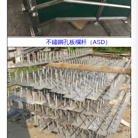
鏽
鋼
工
程
不鏽鋼孔板欄杆（ASD）
證
書
材
:
質
交
I
:
貨
差
S
S
期
異
O
3
:
化
9
0
7
服
0
4
-
務
0
S
3
:
1
3
0
小
I
1
天
批
S