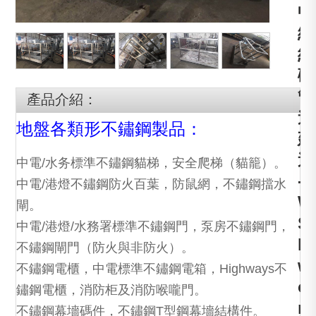
中
線
紅
磡
管
產品介紹：
道
地盤各類形不鏽鋼製品：
建
造
中電/水务標準不鏽鋼貓梯，安全爬梯（貓籠）。
-
中電/港燈不鏽鋼防火百葉，防鼠網，不鏽鋼擋水
W
閘。
S
中電/港燈/水務署標準不鏽鋼門，泵房不鏽鋼門，
D
不鏽鋼閘門（防火與非防火）。
w
不鏽鋼電櫃，中電標準不鏽鋼電箱，Highways不
o
鏽鋼電櫃，消防柜及消防喉嚨門。
r
不鏽鋼幕墻碼件，不鏽鋼T型鋼幕墻結構件。