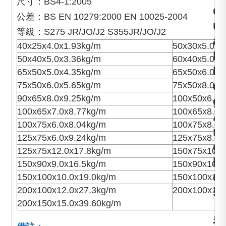
尺寸：BS4-1:2005
q
公差：BS EN 10279:2000 EN 10025-2004
u
等級：S275 JR/JO/J2 S355JR/JO/J2
a
40x25x4.0x1.93kg/m
50x30x5.0x2
l
50x40x5.0x3.36kg/m
60x40x5.0x3
L
65x50x5.0x4.35kg/m
65x50x6.0x5
e
75x50x6.0x5.65kg/m
75x50x8.0x7
90x65x8.0x9.25kg/m
100x50x6.0x
g
100x65x7.0x8.77kg/m
100x65x8.0x
A
100x75x6.0x8.04kg/m
100x75x8.0x
n
125x75x6.0x9.24kg/m
125x75x8.0x
g
125x75x12.0x17.8kg/m
150x75x10.0
l
150x90x9.0x16.5kg/m
150x90x10.0
e
150x100x10.0x19.0kg/m
150x100x12.
200x100x12.0x27.3kg/m
200x100x15.
s
200x150x15.0x39.60kg/m
，
香