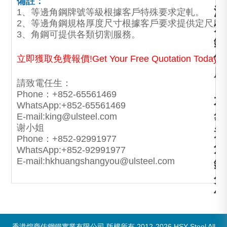
備註：
港
1、等邊角鋼牌號等級根據客戶特殊要求定軋。
2、等邊角鋼規格厚度尺寸根據客戶要求提供定尺服
角
3、角鋼可提供各類切割服務。
鋼
供
立即獲取免費報價!Get Your Free Quotation Today!
應
請致電任生：
，
Phone：+852-65561469
不
WhatsApp:+852-65561469
等
E-mail:king@ulsteel.com
谢小姐
邊
Phone：+852-92991977
角
WhatsApp:+852-92991977
E-mail:hkhuangshangyou@ulsteel.com
鋼
分
銷
證
香港煌商佑鋼鐵實業有限公司 版權所有 2012-2026 HSY Steel All