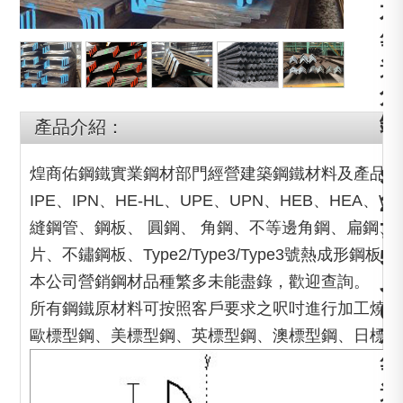
不
等
邊
角
鐵
產品介紹：
，
煌商佑鋼鐵實業鋼材部門經營建築鋼鐵材料及產品，Universa
S
IPE、IPN、HE-HL、UPE、UPN、HEB、HE
2
縫鋼管、鋼板、 圓鋼、 角鋼、不等邊角鋼、扁鋼
7
片、不鏽鋼板、Type2/Type3/Type3號熱成形
5
本公司營銷鋼材品種繁多未能盡錄，歡迎查詢。
J
所有鋼鐵原材料可按照客戶要求之呎吋進行加工燒焊
0
歐標型鋼、美標型鋼、英標型鋼、澳標型鋼、日標型
不
等
邊