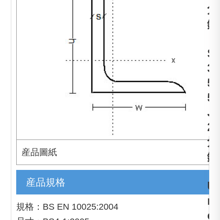
角
鐵
，
S
3
5
5
J
2
角
産品圖紙
鐵
，
産品規格
U
n
規格：BS EN 10025:2004
e