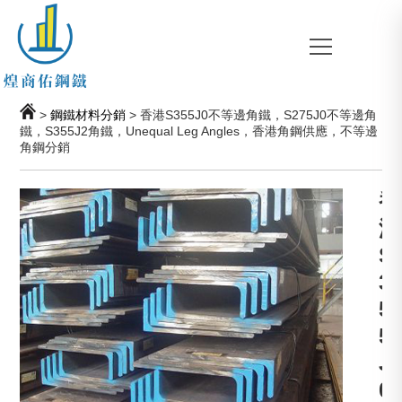
>
鋼鐵材料分銷
> 香港S355J0不等邊角鐵，S275J0不等邊角
鐵，S355J2角鐵，Unequal Leg Angles，香港角鋼供應，不等邊
角鋼分銷
香
港
S
3
5
5
J
0