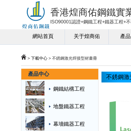
香港煌商佑鋼鐵實
ISO90001認證+鋼鐵工程+鐵器工程
網站首頁
关于煌商佑
產品
>
下載中心
> 不銹鋼激光焊接型材畫冊
產品中心
不銹鋼激
鋼鐵結構工程
地盤鐵器工程
幕墻鐵器工程